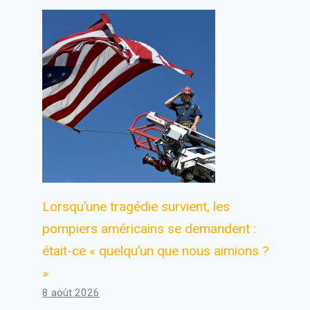
Lorsqu’une tragédie survient, les
pompiers américains se demandent :
était-ce « quelqu’un que nous aimions ?
»
8 août 2026