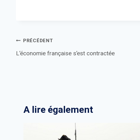
Navigation
PRÉCÉDENT
L’économie française s’est contractée
de
l’article
A lire également