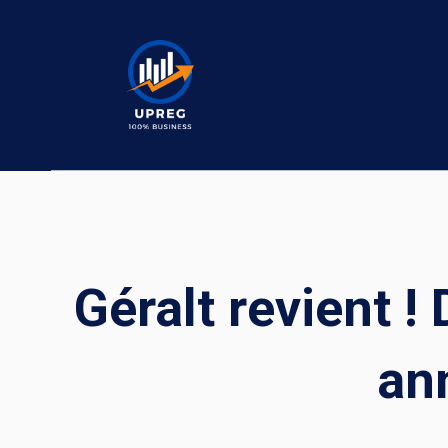
Skip
to
content
Géralt revient 
an