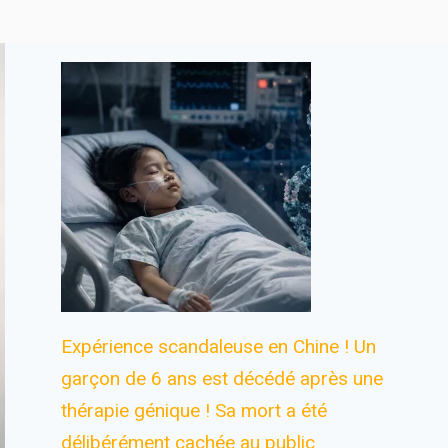
Expérience scandaleuse en Chine ! Un
garçon de 6 ans est décédé après une
thérapie génique ! Sa mort a été
délibérément cachée au public