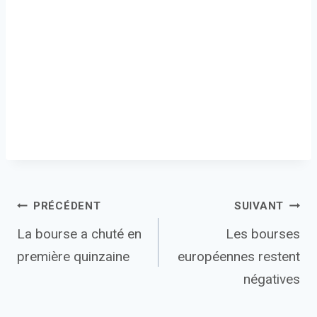
Navigation
PRÉCÉDENT
SUIVANT
La bourse a chuté en
Les bourses
de
première quinzaine
européennes restent
l’article
négatives