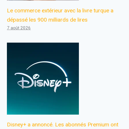
Le commerce extérieur avec la livre turque a
dépassé les 900 milliards de lires
7 août 2026
Disney+ a annoncé. Les abonnés Premium ont