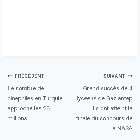
Navigation
PRÉCÉDENT
SUIVANT
Le nombre de
Grand succès de 4
de
cinéphiles en Turquie
lycéens de Gaziantep
l’article
approche les 28
: ils ont atteint la
millions
finale du concours de
la NASA