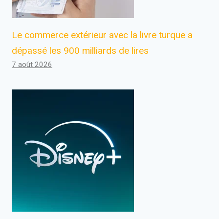
Le commerce extérieur avec la livre turque a
dépassé les 900 milliards de lires
7 août 2026