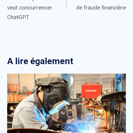
l’article
veut concurrencer
de fraude financière
ChatGPT
A lire également