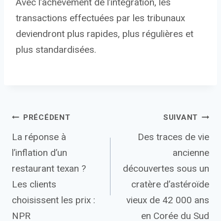
Avec l’achèvement de l’intégration, les
transactions effectuées par les tribunaux
deviendront plus rapides, plus régulières et
plus standardisées.
Navigation
PRÉCÉDENT
SUIVANT
La réponse à
Des traces de vie
de
l’inflation d’un
ancienne
l’article
restaurant texan ?
découvertes sous un
Les clients
cratère d’astéroïde
choisissent les prix :
vieux de 42 000 ans
NPR
en Corée du Sud