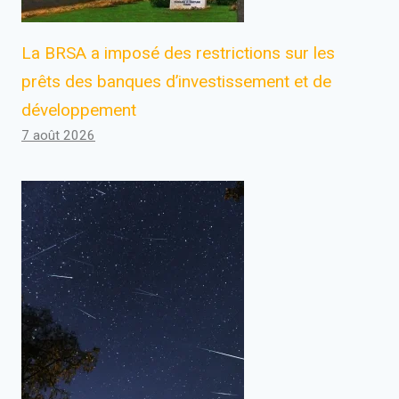
La BRSA a imposé des restrictions sur les
prêts des banques d’investissement et de
développement
7 août 2026