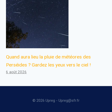
Quand aura lieu la pluie de météores des
Perséides ? Gardez les yeux vers le ciel !
6 août 2026
© 2026 Upreg - Upreg@sfr.fr