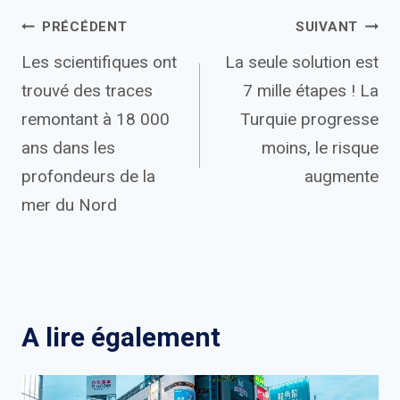
Navigation
PRÉCÉDENT
SUIVANT
Les scientifiques ont
La seule solution est
de
trouvé des traces
7 mille étapes ! La
l’article
remontant à 18 000
Turquie progresse
ans dans les
moins, le risque
profondeurs de la
augmente
mer du Nord
A lire également