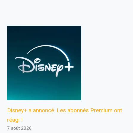
Disney+ a annoncé. Les abonnés Premium ont
réagi !
7 août 2026