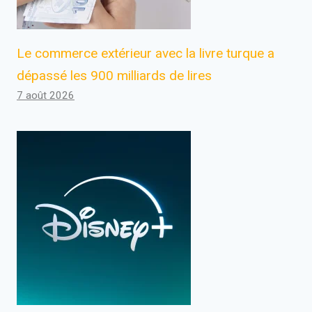
Le commerce extérieur avec la livre turque a
dépassé les 900 milliards de lires
7 août 2026