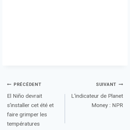
Navigation
PRÉCÉDENT
SUIVANT
El Niño devrait
L’indicateur de Planet
de
s’installer cet été et
Money : NPR
l’article
faire grimper les
températures