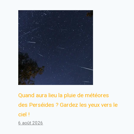
Quand aura lieu la pluie de météores
des Perséides ? Gardez les yeux vers le
ciel !
6 août 2026