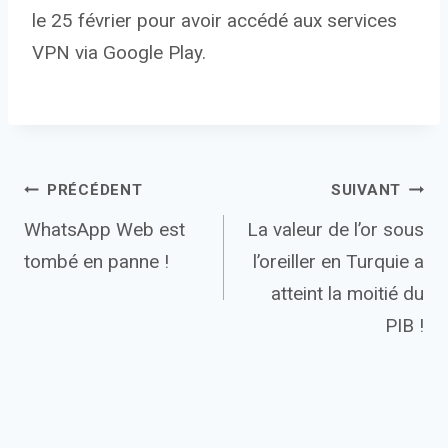
le 25 février pour avoir accédé aux services
VPN via Google Play.
Navigation
PRÉCÉDENT
SUIVANT
WhatsApp Web est
La valeur de l’or sous
de
tombé en panne !
l’oreiller en Turquie a
l’article
atteint la moitié du
PIB !