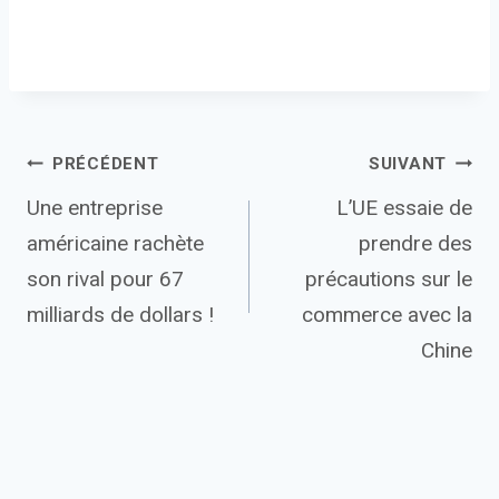
Navigation
PRÉCÉDENT
SUIVANT
Une entreprise
L’UE essaie de
de
américaine rachète
prendre des
l’article
son rival pour 67
précautions sur le
milliards de dollars !
commerce avec la
Chine