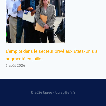
L’emploi dans le secteur privé aux États-Unis a
augmenté en juillet
6 août 2026
© 2026 Upreg - Upreg@sfr.fr