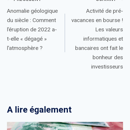
Navigation
Anomalie géologique
Activité de pré-
de
du siècle : Comment
vacances en bourse !
l’article
l’éruption de 2022 a-
Les valeurs
t-elle « dégagé »
informatiques et
l’atmosphère ?
bancaires ont fait le
bonheur des
investisseurs
A lire également