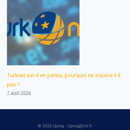
Turknet est-il en panne, pourquoi ne s’ouvre-t-il
pas ?
7 août 2026
© 2026 Upreg - Upreg@sfr.fr