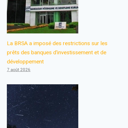
La BRSA a imposé des restrictions sur les
prêts des banques d’investissement et de
développement
7 août 2026