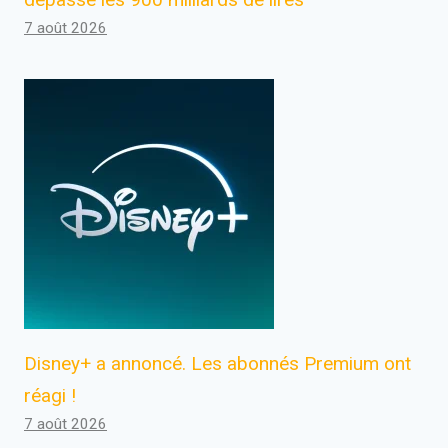
7 août 2026
Disney+ a annoncé. Les abonnés Premium ont
réagi !
7 août 2026