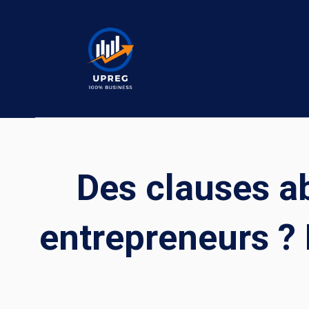
Skip
to
content
Des clauses ab
entrepreneurs ? 