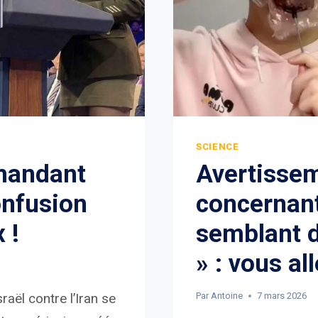
SCIENCE
mandant
Avertissem
onfusion
concernant
 !
semblant d
» : vous al
raël contre l’Iran se
Par
Antoine
7 mars 2026