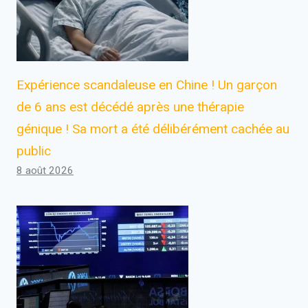
Expérience scandaleuse en Chine ! Un garçon
de 6 ans est décédé après une thérapie
génique ! Sa mort a été délibérément cachée au
public
8 août 2026