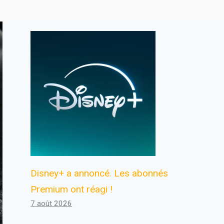
Disney+ a annoncé. Les abonnés
Premium ont réagi !
7 août 2026