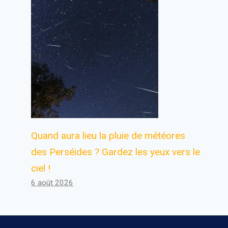
Les caisses libre-service
deviendront-elles une chose du
passé ?
Par
Antoine
28 février 2024
Quand aura lieu la pluie de météores
des Perséides ? Gardez les yeux vers le
ciel !
6 août 2026