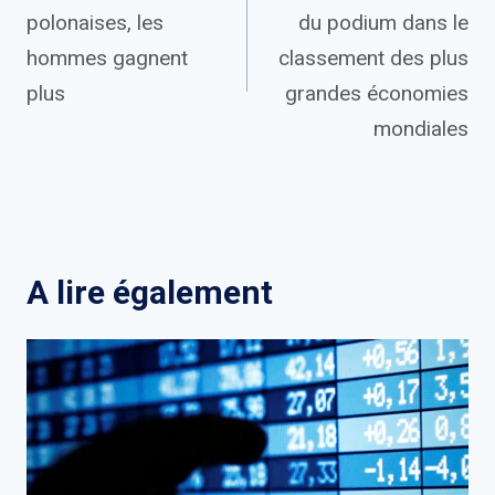
de
polonaises, les
du podium dans le
l’article
hommes gagnent
classement des plus
plus
grandes économies
mondiales
A lire également