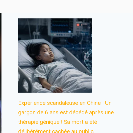
Expérience scandaleuse en Chine ! Un
garçon de 6 ans est décédé après une
thérapie génique ! Sa mort a été
délibérément cachée au public