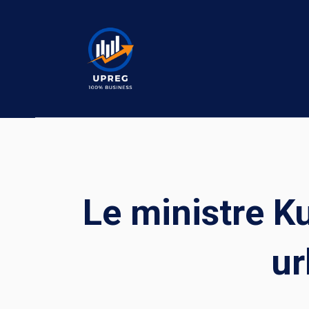
Skip
to
content
Le ministre K
ur