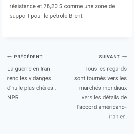
résistance et 78,20 $ comme une zone de
support pour le pétrole Brent.
Navigation
PRÉCÉDENT
SUIVANT
La guerre en Iran
Tous les regards
de
rend les vidanges
sont tournés vers les
l’article
d’huile plus chères :
marchés mondiaux
NPR
vers les détails de
l’accord américano-
iranien.