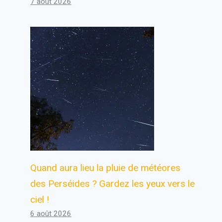
7 août 2026
Quand aura lieu la pluie de météores
des Perséides ? Gardez les yeux vers le
ciel !
6 août 2026