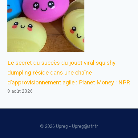
Le secret du succès du jouet viral squishy
dumpling réside dans une chaîne
d’approvisionnement agile : Planet Money : NPR
8 août 2026
© 2026 Upreg - Upreg@sfr.fr