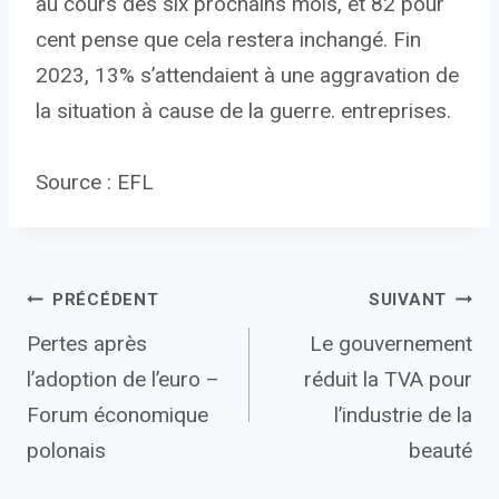
au cours des six prochains mois, et 82 pour
cent pense que cela restera inchangé. Fin
2023, 13% s’attendaient à une aggravation de
la situation à cause de la guerre. entreprises.
Source : EFL
Navigation
PRÉCÉDENT
SUIVANT
Pertes après
Le gouvernement
de
l’adoption de l’euro –
réduit la TVA pour
l’article
Forum économique
l’industrie de la
polonais
beauté