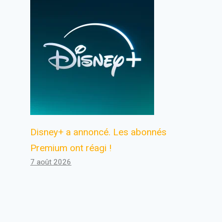
Disney+ a annoncé. Les abonnés
Premium ont réagi !
7 août 2026