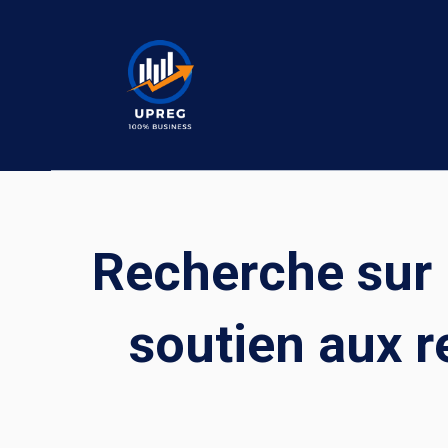
Skip
to
content
Recherche sur l
soutien aux r