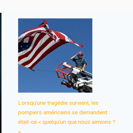
Lorsqu’une tragédie survient, les
pompiers américains se demandent :
était-ce « quelqu’un que nous aimions ?
»