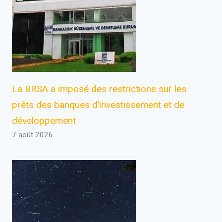
La BRSA a imposé des restrictions sur les
prêts des banques d’investissement et de
développement
7 août 2026