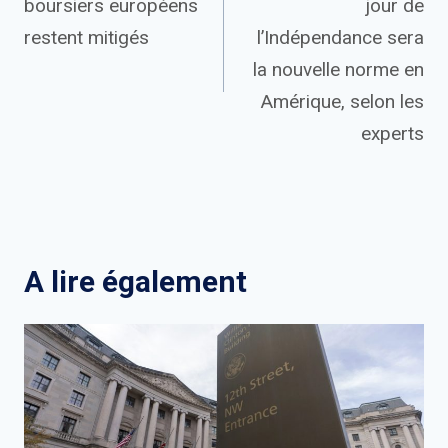
boursiers européens
jour de
l’article
restent mitigés
l’Indépendance sera
la nouvelle norme en
Amérique, selon les
experts
A lire également