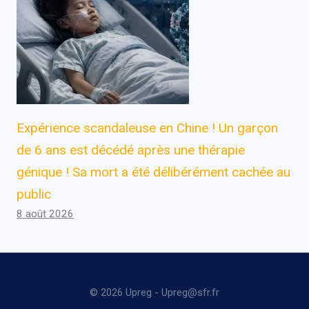
Expérience scandaleuse en Chine ! Un garçon
de 6 ans est décédé après une thérapie
génique ! Sa mort a été délibérément cachée au
public
8 août 2026
© 2026 Upreg - Upreg@sfr.fr