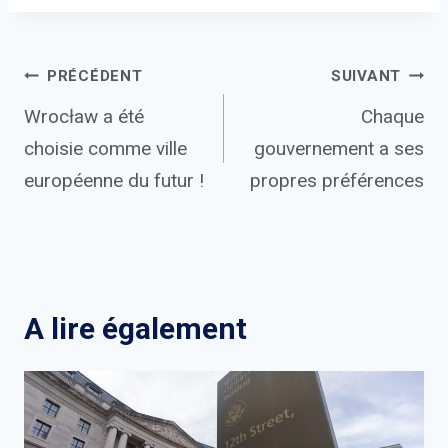
Navigation
PRÉCÉDENT
SUIVANT
Wrocław a été
Chaque
de
choisie comme ville
gouvernement a ses
l’article
européenne du futur !
propres préférences
A lire également