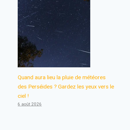
Quand aura lieu la pluie de météores
des Perséides ? Gardez les yeux vers le
ciel !
6 août 2026