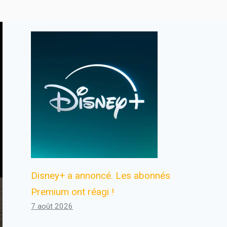
Disney+ a annoncé. Les abonnés
Premium ont réagi !
7 août 2026