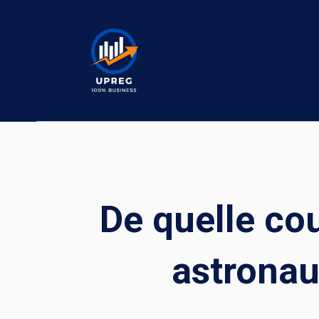
Skip
to
content
De quelle cou
astronau