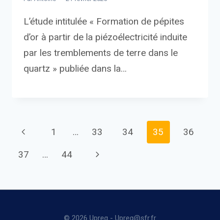
L’étude intitulée « Formation de pépites
d’or à partir de la piézoélectricité induite
par les tremblements de terre dans le
quartz » publiée dans la…
Page
Previous
1
…
33
34
35
36
navigation
Page
Next
37
…
44
Page
© 2026 Upreg - Upreg@sfr.fr