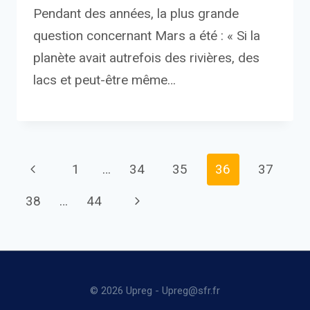
Pendant des années, la plus grande
question concernant Mars a été : « Si la
planète avait autrefois des rivières, des
lacs et peut-être même…
Page
Previous
1
…
34
35
36
37
navigation
Page
Next
38
…
44
Page
© 2026 Upreg - Upreg@sfr.fr