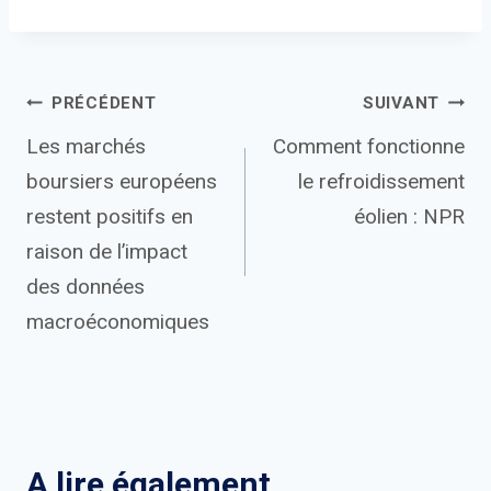
Navigation
PRÉCÉDENT
SUIVANT
Les marchés
Comment fonctionne
de
boursiers européens
le refroidissement
l’article
restent positifs en
éolien : NPR
raison de l’impact
des données
macroéconomiques
A lire également