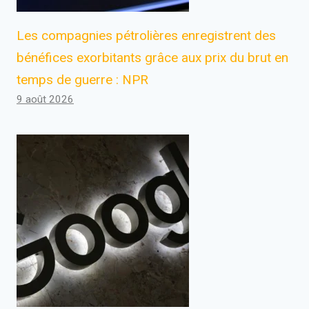
Les compagnies pétrolières enregistrent des
bénéfices exorbitants grâce aux prix du brut en
temps de guerre : NPR
9 août 2026