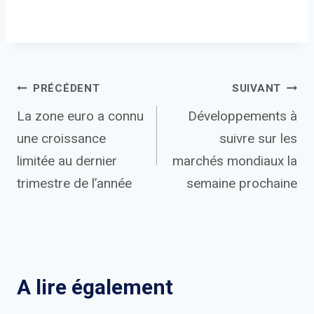
Navigation
PRÉCÉDENT
SUIVANT
La zone euro a connu
Développements à
de
une croissance
suivre sur les
l’article
limitée au dernier
marchés mondiaux la
trimestre de l’année
semaine prochaine
A lire également