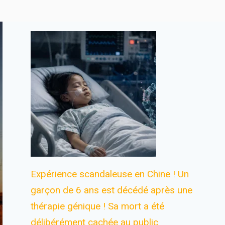
Expérience scandaleuse en Chine ! Un
garçon de 6 ans est décédé après une
thérapie génique ! Sa mort a été
délibérément cachée au public