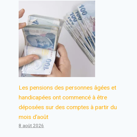
Les émissions de gaz à effet de
serre de la Turquie ont augmenté
de 5,3 % en 2024
Par
Antoine
29 mars 2026
Les pensions des personnes âgées et
handicapées ont commencé à être
déposées sur des comptes à partir du
mois d’août
8 août 2026