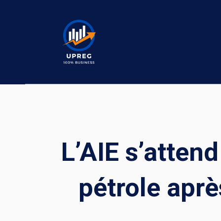
Skip
to
content
L’AIE s’atten
pétrole aprè