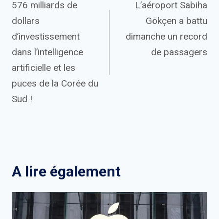
576 milliards de
L’aéroport Sabiha
de
dollars
Gökçen a battu
l’article
d’investissement
dimanche un record
dans l’intelligence
de passagers
artificielle et les
puces de la Corée du
Sud !
A lire également