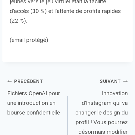
jeunes vers le jeu virtuel était la facilité
d’accès (30 %) et l’attente de profits rapides
(22 %).
(email protégé)
Navigation
PRÉCÉDENT
SUIVANT
Fichiers OpenAI pour
Innovation
de
une introduction en
d’Instagram qui va
l’article
bourse confidentielle
changer le design du
profil ! Vous pourrez
désormais modifier