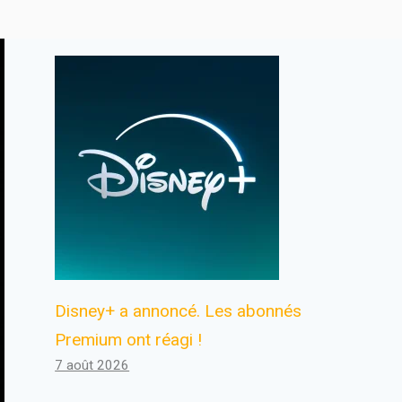
Disney+ a annoncé. Les abonnés
Premium ont réagi !
7 août 2026