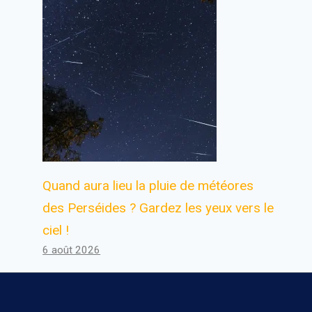
Les coûts énormes pour élever
un enfant en Chine
Par
Antoine
24 février 2024
Quand aura lieu la pluie de météores
des Perséides ? Gardez les yeux vers le
ciel !
6 août 2026