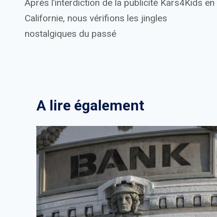
Après l’interdiction de la publicité Kars4Kids en
de
Californie, nous vérifions les jingles
l’article
nostalgiques du passé
A lire également