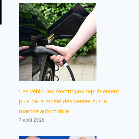
Les véhicules électriques représentent
plus de la moitié des ventes sur le
marché automobile
7 août 2026