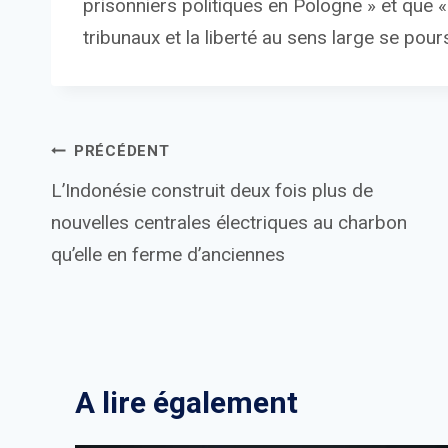
prisonniers politiques en Pologne » et que «
tribunaux et la liberté au sens large se pours
Navigation
PRÉCÉDENT
L’Indonésie construit deux fois plus de
de
nouvelles centrales électriques au charbon
l’article
qu’elle en ferme d’anciennes
A lire également