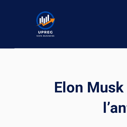
Skip
to
content
Elon Musk 
l’a