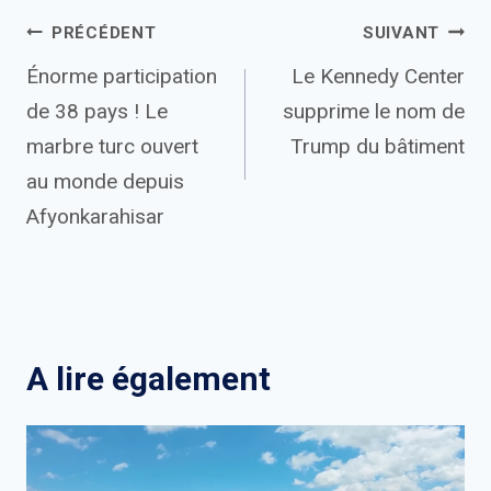
Navigation
PRÉCÉDENT
SUIVANT
Énorme participation
Le Kennedy Center
de
de 38 pays ! Le
supprime le nom de
l’article
marbre turc ouvert
Trump du bâtiment
au monde depuis
Afyonkarahisar
A lire également