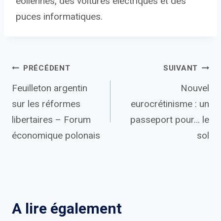
éoliennes, des voitures électriques et des
puces informatiques.
Navigation
PRÉCÉDENT
SUIVANT
Feuilleton argentin
Nouvel
de
sur les réformes
eurocrétinisme : un
l’article
libertaires – Forum
passeport pour… le
économique polonais
sol
A lire également