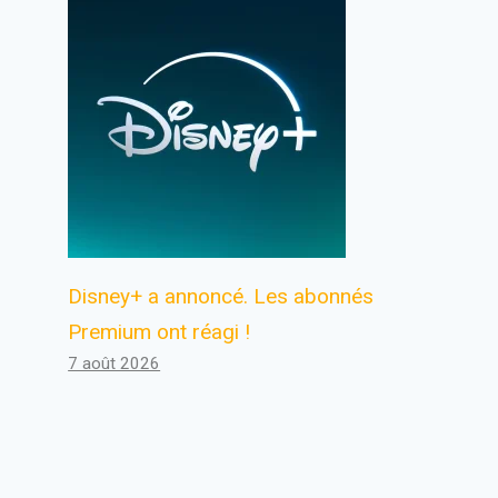
Disney+ a annoncé. Les abonnés
Premium ont réagi !
7 août 2026