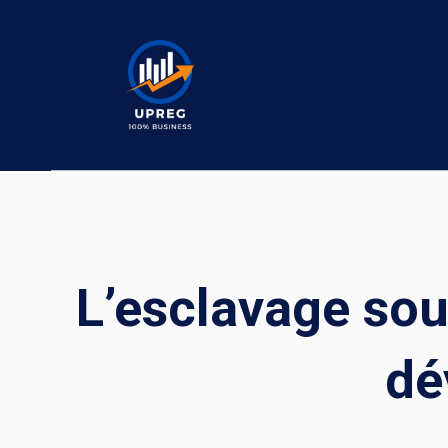
Skip
to
content
L’esclavage sou
dé