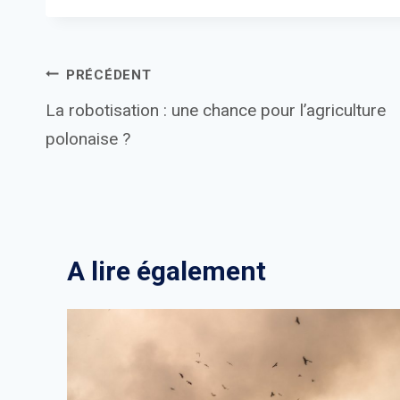
Navigation
PRÉCÉDENT
La robotisation : une chance pour l’agriculture
de
polonaise ?
l’article
A lire également