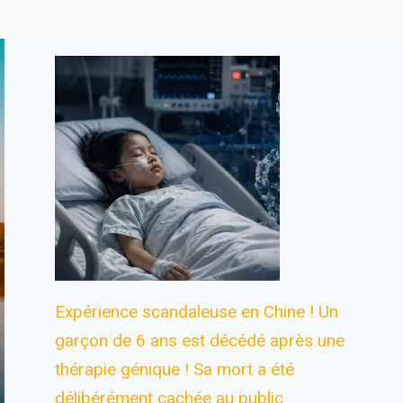
Expérience scandaleuse en Chine ! Un
garçon de 6 ans est décédé après une
thérapie génique ! Sa mort a été
délibérément cachée au public