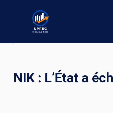
Skip
to
content
NIK : L’État a é