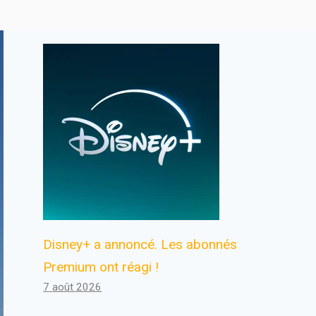
Disney+ a annoncé. Les abonnés
Premium ont réagi !
7 août 2026