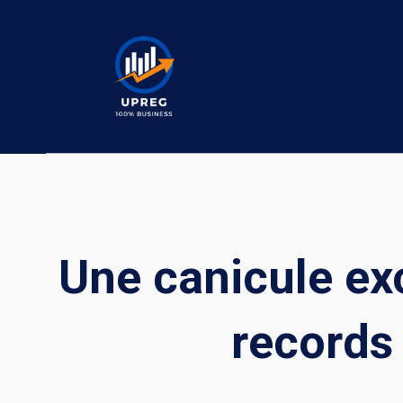
Skip
to
content
Une canicule ex
records 