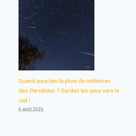
Quand aura lieu la pluie de météores
des Perséides ? Gardez les yeux vers le
ciel !
6 août 2026