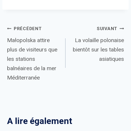
Navigation
PRÉCÉDENT
SUIVANT
Małopolska attire
La volaille polonaise
de
plus de visiteurs que
bientôt sur les tables
l’article
les stations
asiatiques
balnéaires de la mer
Méditerranée
A lire également