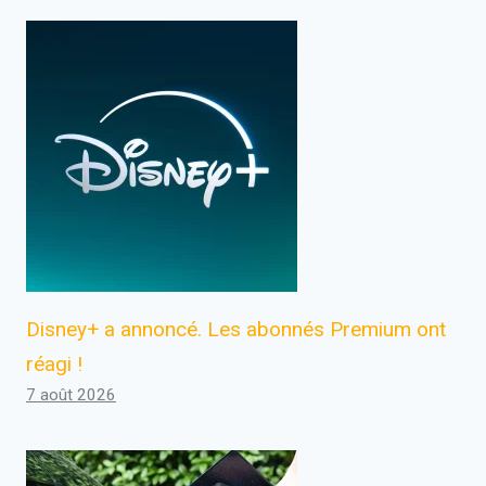
Disney+ a annoncé. Les abonnés Premium ont
réagi !
7 août 2026