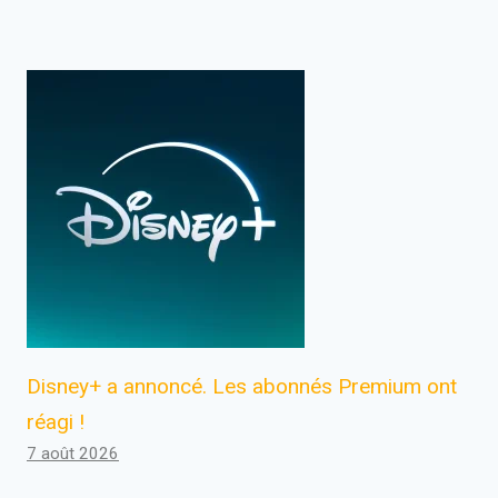
Disney+ a annoncé. Les abonnés Premium ont
réagi !
7 août 2026