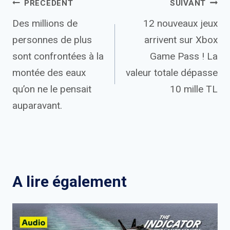
Navigation
PRÉCÉDENT
SUIVANT
Des millions de
12 nouveaux jeux
de
personnes de plus
arrivent sur Xbox
l’article
sont confrontées à la
Game Pass ! La
montée des eaux
valeur totale dépasse
qu’on ne le pensait
10 mille TL
auparavant.
A lire également