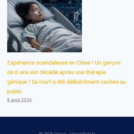
Expérience scandaleuse en Chine ! Un garçon
de 6 ans est décédé après une thérapie
génique ! Sa mort a été délibérément cachée au
public
8 août 2026