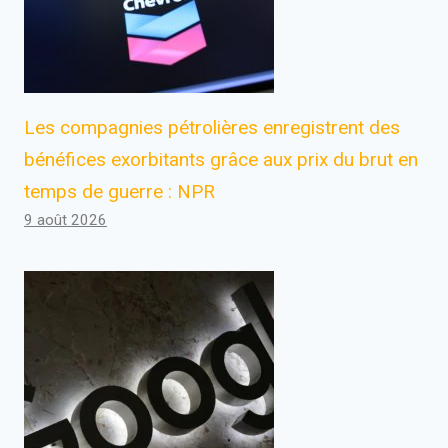
Les compagnies pétrolières enregistrent des
bénéfices exorbitants grâce aux prix du brut en
temps de guerre : NPR
9 août 2026