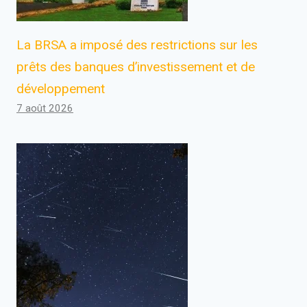
La BRSA a imposé des restrictions sur les
prêts des banques d’investissement et de
développement
7 août 2026