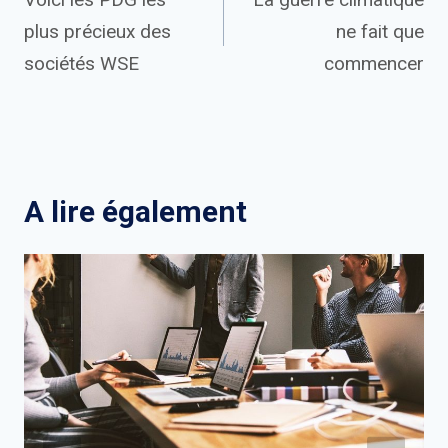
de
plus précieux des
ne fait que
l’article
sociétés WSE
commencer
A lire également