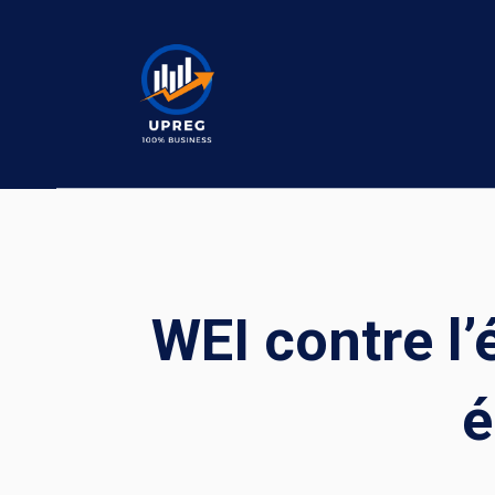
Skip
to
content
WEI contre l
é