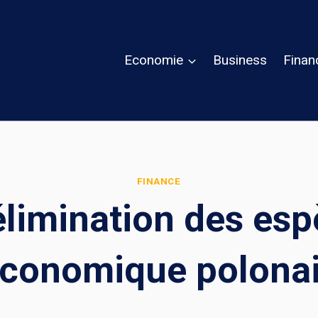
Economie
Business
Finan
FINANCE
’élimination des es
conomique polona