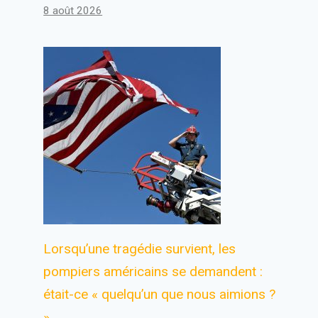
8 août 2026
Lorsqu’une tragédie survient, les
pompiers américains se demandent :
était-ce « quelqu’un que nous aimions ?
»